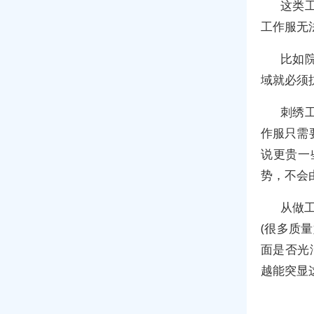
这类
工作服无
比如
域就必须
刺绣
作服只需
说更贵一
势，不会
从做
(很多质
面是否光
越能突显