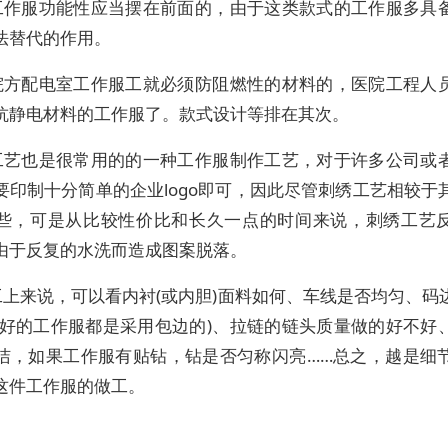
工作服功能性应当摆在前面的，由于这类款式的工作服多具
法替代的作用。
院方配电室工作服工就必须防阻燃性的材料的，医院工程人
抗静电材料的工作服了。款式设计等排在其次。
工艺也是很常用的的一种工作服制作工艺，对于许多公司或
要印制十分简单的企业logo即可，因此尽管刺绣工艺相较于
些，可是从比较性价比和长久一点的时间来说，刺绣工艺
由于反复的水洗而造成图案脱落。
工上来说，可以看内衬(或内胆)面料如何、车线是否均匀、码
量好的工作服都是采用包边的)、拉链的链头质量做的好不好
洁，如果工作服有贴钻，钻是否匀称闪亮……总之，越是细
这件工作服的做工。