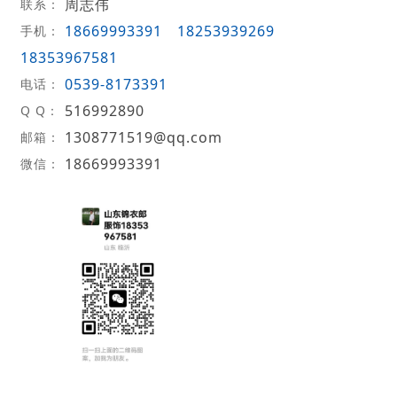
周志伟
联系：
18669993391
18253939269
手机：
18353967581
0539-8173391
电话：
516992890
Q Q：
1308771519@qq.com
邮箱：
18669993391
微信：