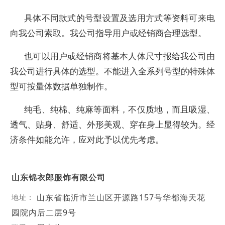
具体不同款式的号型设置及选用方式等资料可来电
向我公司索取。我公司指导用户或经销商合理选型。
也可以用户或经销商将基本人体尺寸报给我公司由
我公司进行具体的选型。不能进入全系列号型的特殊体
型可按量体数据单独制作。
纯毛、纯棉、纯麻等面料，不仅质地，而且吸湿、
透气、贴身、舒适、外形美观、穿在身上显得较为。经
济条件如能允许，应对此予以优先考虑。
山东锦衣郎服饰有限公司
山东省临沂市兰山区开源路157号华都海天花
地址：
园院内后二层9号